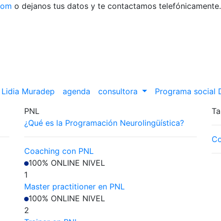
com
o dejanos tus datos y te contactamos telefónicamente.
Lidia Muradep
agenda
consultora
Programa social
PNL
Ta
¿Qué es la Programación Neurolingüística?
Co
Coaching con PNL
100% ONLINE
NIVEL
1
Master practitioner en PNL
100% ONLINE
NIVEL
2