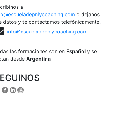
cribinos a
fo@escueladepnlycoaching.com
o dejanos
s datos y te contactamos telefónicamente.
info@escueladepnlycoaching.com
das las formaciones son en
Español
y se
ctan desde
Argentina
EGUINOS